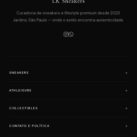
LK Sneakers
Curadoria de sneakers e lifestyle premium desde 2023.
Jardins, São Paulo — onde o estilo encontra autenticidade.
SNEAKERS
Air Jordan
ATHLEISURE
Adidas
Loewe x On Running
Alo Yoga
COLLECTIBLES
Nike
Lululemon
Onitsuka Tiger
Slyce
Bearbrick
CONTATO E POLÍTICA
Yeezy
Skims
Pop Mart