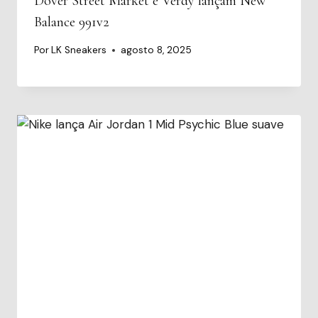
Dover Street Market e Verdy lançam New
Balance 991v2
Por
LK Sneakers
agosto 8, 2025