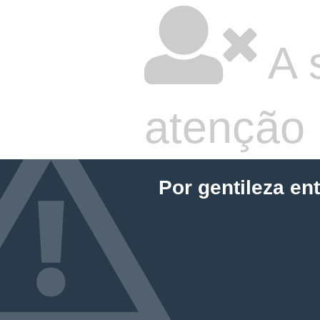
A 
atenção
Por gentileza en