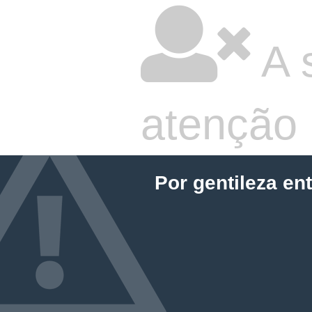
A 
atenção
Por gentileza en