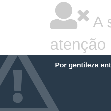
A 
atenção
Por gentileza en