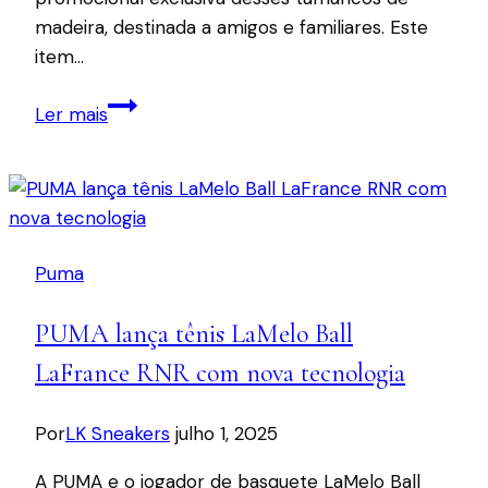
madeira, destinada a amigos e familiares. Este
item…
Nike
Ler mais
relança
tamancos
holandeses
como
item
Puma
de
colecionador
PUMA lança tênis LaMelo Ball
LaFrance RNR com nova tecnologia
Por
LK Sneakers
julho 1, 2025
A PUMA e o jogador de basquete LaMelo Ball