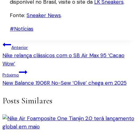
disponível no Brasil, visite o site da
LK Sneakers
.
Fonte:
Sneaker News
.
Tags
#
Notícias
do
Navegação
Post:
Anterior
Nike relança clássicos com o SB Air Max 95 ‘Cacao
de
Wow’
Post
Próximo
New Balance 1906R No-Sew ‘Olive’ chega em 2025
Posts Similares