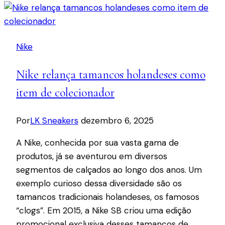
Jordan
1
Low
Nike
“Year
Of
Nike relança tamancos holandeses como
The
Horse”
item de colecionador
para
2026
Por
LK Sneakers
dezembro 6, 2025
A Nike, conhecida por sua vasta gama de
produtos, já se aventurou em diversos
segmentos de calçados ao longo dos anos. Um
exemplo curioso dessa diversidade são os
tamancos tradicionais holandeses, os famosos
“clogs”. Em 2015, a Nike SB criou uma edição
promocional exclusiva desses tamancos de