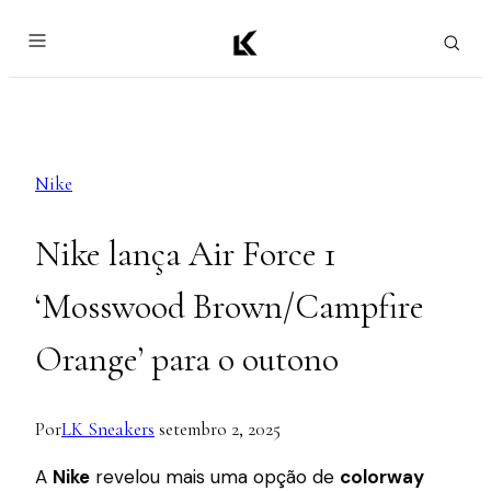
Pular
para
o
Conteúdo
Nike
Nike lança Air Force 1
‘Mosswood Brown/Campfire
Orange’ para o outono
Por
LK Sneakers
setembro 2, 2025
A
Nike
revelou mais uma opção de
colorway