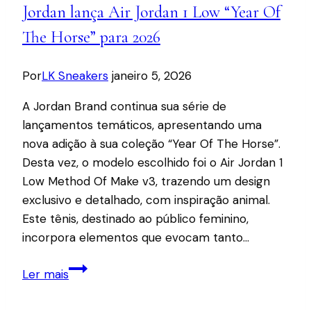
Jordan lança Air Jordan 1 Low “Year Of
Vibras”
all‑black
The Horse” para 2026
em
sample
Por
LK Sneakers
janeiro 5, 2026
raro
A Jordan Brand continua sua série de
lançamentos temáticos, apresentando uma
nova adição à sua coleção “Year Of The Horse”.
Desta vez, o modelo escolhido foi o Air Jordan 1
Low Method Of Make v3, trazendo um design
exclusivo e detalhado, com inspiração animal.
Este tênis, destinado ao público feminino,
incorpora elementos que evocam tanto…
Jordan
Ler mais
lança
Air