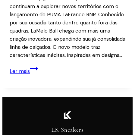
continuam a explorar novos territórios com o
lançamento do PUMA LaFrance RNR. Conhecido
por sua ousadia tanto dentro quanto fora das
quadras, LaMelo Ball chega com mais uma
criação inovadora, expandindo sua já consolidada
linha de calçados. O novo modelo traz
características inéditas, inspiradas em designs…
PUMA
Ler mais
lança
tênis
LaMelo
Ball
LaFrance
RNR
com
LK Sneakers
nova