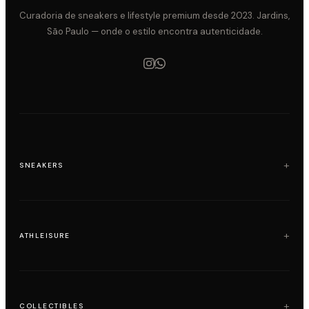
tecnologia
Curadoria de sneakers e lifestyle premium desde 2023. Jardins,
São Paulo — onde o estilo encontra autenticidade.
SNEAKERS
Air Jordan
Adidas
ATHLEISURE
Loewe x On Running
Nike
Alo Yoga
Onitsuka Tiger
Lululemon
COLLECTIBLES