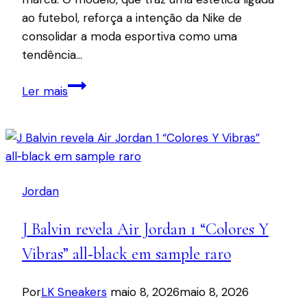
ao futebol, reforça a intenção da Nike de
consolidar a moda esportiva como uma
tendência…
Nike
Ler mais
lança
Total
90
III
‘Olive
Jordan
Aura’
com
J Balvin revela Air Jordan 1 “Colores Y
inspiração
em
Vibras” all‑black em sample raro
pele
de
Por
LK Sneakers
maio 8, 2026
maio 8, 2026
cobra