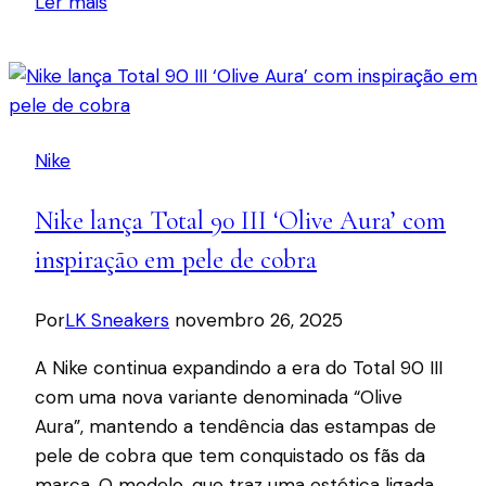
Ler mais
Air
Foamposite
One
Tianjin
2.0
Nike
terá
lançamento
Nike lança Total 90 III ‘Olive Aura’ com
global
em
inspiração em pele de cobra
maio
Por
LK Sneakers
novembro 26, 2025
A Nike continua expandindo a era do Total 90 III
com uma nova variante denominada “Olive
Aura”, mantendo a tendência das estampas de
pele de cobra que tem conquistado os fãs da
marca. O modelo, que traz uma estética ligada