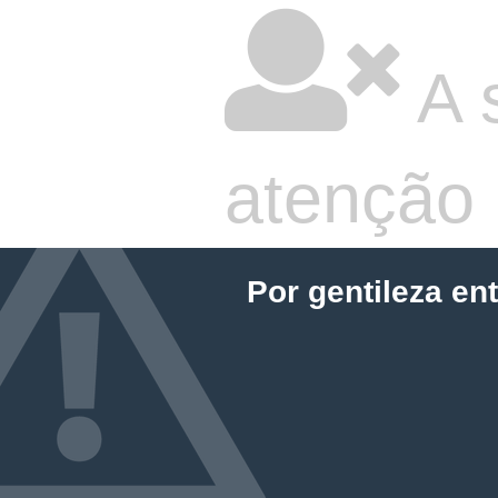
A 
atenção
Por gentileza en