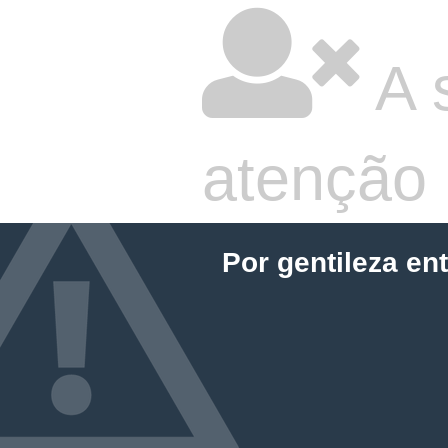
A 
atenção
Por gentileza en