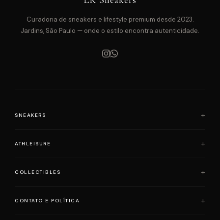
LK Sneakers
Curadoria de sneakers e lifestyle premium desde 2023.
Jardins, São Paulo — onde o estilo encontra autenticidade.
SNEAKERS
Air Jordan
ATHLEISURE
Adidas
Loewe x On Running
Alo Yoga
COLLECTIBLES
Nike
Lululemon
Onitsuka Tiger
Slyce
Bearbrick
CONTATO E POLÍTICA
Yeezy
Skims
Pop Mart