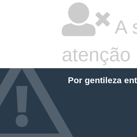
A 
atenção
Por gentileza en