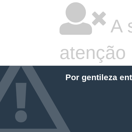
A 
atenção
Por gentileza en