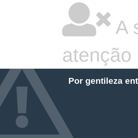
A 
atenção
Por gentileza en