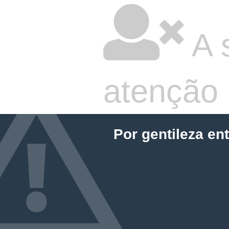
A 
atenção
Por gentileza en