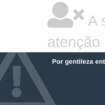
A 
atenção
Por gentileza en