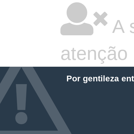
A 
atenção
Por gentileza en