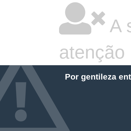
A 
atenção
Por gentileza en